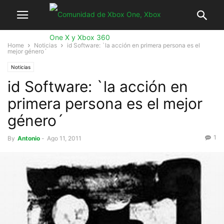
Home
Noticias
id Software: `la acción en primera persona es el
mejor género´
Noticias
id Software: `la acción en
primera persona es el mejor
género´
1
By
Antonio
-
Ago 11, 2011