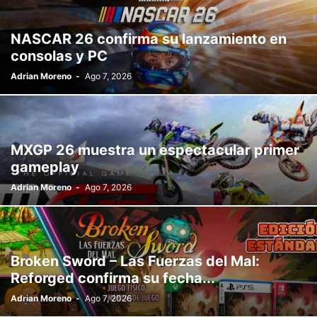
NASCAR 26 confirma su lanzamiento en
consolas y PC
Adrian Moreno
-
Ago 7, 2026
MXGP 26 muestra un espectacular primer
gameplay
Adrian Moreno
-
Ago 7, 2026
Broken Sword – Las Fuerzas del Mal:
Reforged confirma su fecha...
Adrian Moreno
-
Ago 7, 2026