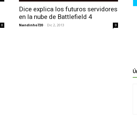
Dice explica los futuros servidores
en la nube de Battlefield 4
Nandinho720
-
Dic 2, 2013
0
0
Ú