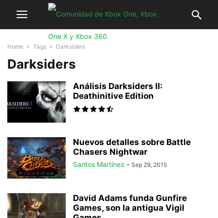
Home
Tags
Darksiders
Darksiders
Análisis Darksiders II:
Deathinitive Edition
Nuevos detalles sobre Battle
Chasers Nightwar
Santos Martínez
-
Sep 29, 2015
David Adams funda Gunfire
Games, son la antigua Vigil
Games