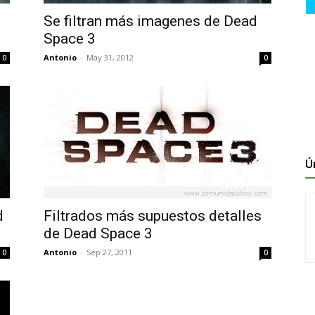
Se filtran más imagenes de Dead
Space 3
Antonio
-
May 31, 2012
0
0
Ú
d
Filtrados más supuestos detalles
de Dead Space 3
Antonio
-
Sep 27, 2011
0
0