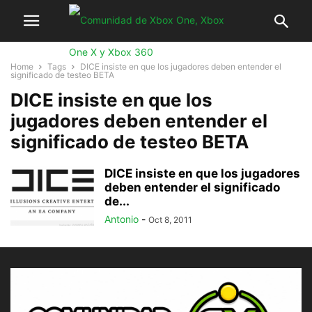
Home
Tags
DICE insiste en que los jugadores deben entender el
significado de testeo BETA
DICE insiste en que los
jugadores deben entender el
significado de testeo BETA
DICE insiste en que los jugadores
deben entender el significado
de...
Antonio
-
Oct 8, 2011