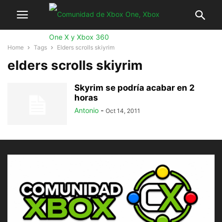
Home
Tags
Elders scrolls skiyrim
elders scrolls skiyrim
Skyrim se podría acabar en 2
horas
Antonio
-
Oct 14, 2011