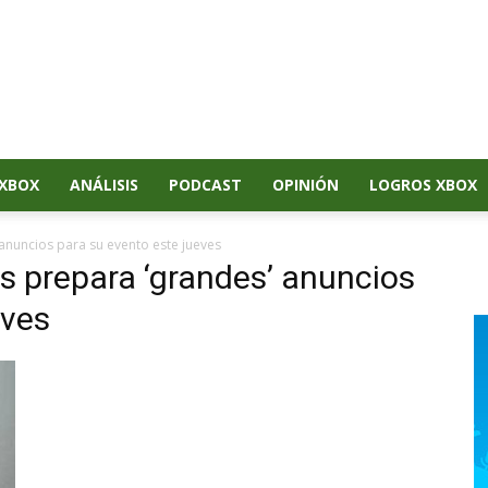
XBOX
ANÁLISIS
PODCAST
OPINIÓN
LOGROS XBOX
 anuncios para su evento este jueves
ts prepara ‘grandes’ anuncios
eves