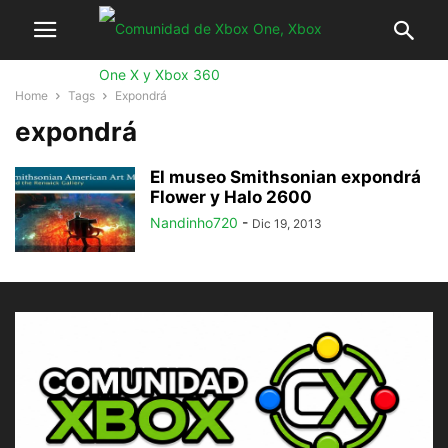
Home
Tags
Expondrá
expondrá
El museo Smithsonian expondrá
Flower y Halo 2600
Nandinho720
-
Dic 19, 2013