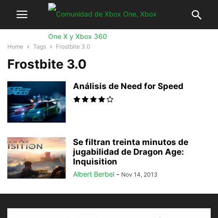
Home
Tags
Frostbite 3.0
Frostbite 3.0
Análisis de Need for Speed
Se filtran treinta minutos de
jugabilidad de Dragon Age:
Inquisition
Albert Berbel
-
Nov 14, 2013