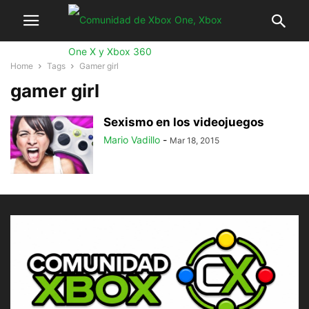
Home
Tags
Gamer girl
gamer girl
Sexismo en los videojuegos
Mario Vadillo
-
Mar 18, 2015