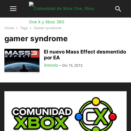
Home
Tags
Gamer syndrome
gamer syndrome
El nuevo Mass Effect desmentido
por EA
Antonio
-
Dic 15, 2012