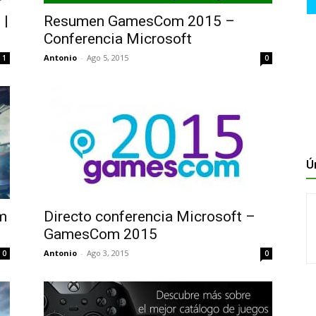
 |
Resumen GamesCom 2015 –
Conferencia Microsoft
Antonio
-
Ago 5, 2015
1
0
Ú
m
Directo conferencia Microsoft –
GamesCom 2015
Antonio
-
Ago 3, 2015
0
0