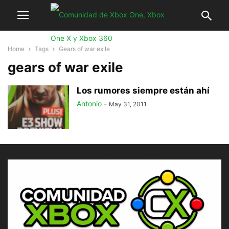
Home
Tags
Gears of war exile
gears of war exile
Los rumores siempre están ahí
Antonio
-
May 31, 2011