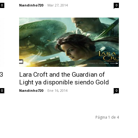
Nandinho720
-
Mar 27, 2014
0
0
23
Lara Croft and the Guardian of
Light ya disponible siendo Gold
Nandinho720
-
Ene 16, 2014
0
0
Página 1 de 4