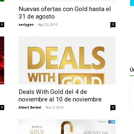
Nuevas ofertas con Gold hasta el
31 de agosto
xarlygen
-
Ago 25, 2015
0
0
Ú
Deals With Gold del 4 de
noviembre al 10 de noviembre
Albert Berbel
-
Nov 5, 2014
0
0