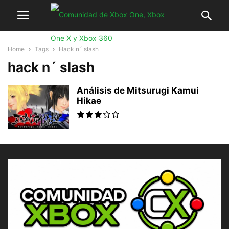
Home
Tags
Hack n´ slash
hack n´ slash
Análisis de Mitsurugi Kamui
Hikae