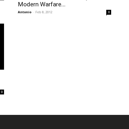
Modern Warfare...
Antonio
-
Feb 8, 2012
0
0