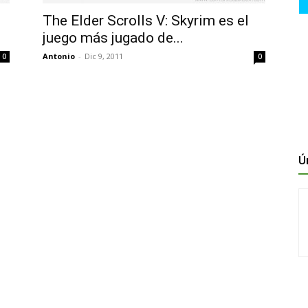
The Elder Scrolls V: Skyrim es el
juego más jugado de...
Antonio
-
Dic 9, 2011
0
0
Ú