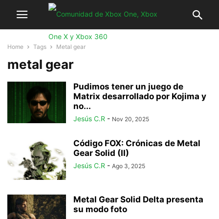
Home
Tags
Metal gear
metal gear
Pudimos tener un juego de
Matrix desarrollado por Kojima y
no...
Jesús C.R
-
Nov 20, 2025
Código FOX: Crónicas de Metal
Gear Solid (II)
Jesús C.R
-
Ago 3, 2025
Metal Gear Solid Delta presenta
su modo foto