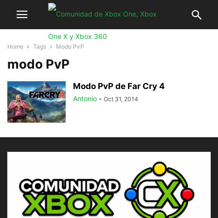
Home
Tags
Modo PvP
modo PvP
Modo PvP de Far Cry 4
Antonio
-
Oct 31, 2014