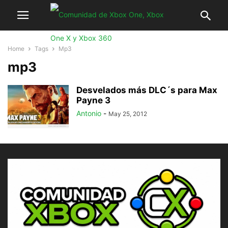
Home
Tags
Mp3
mp3
Desvelados más DLC´s para Max
Payne 3
Antonio
-
May 25, 2012