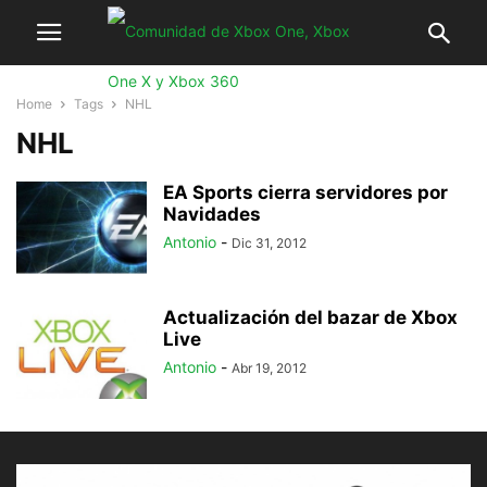
Home
Tags
NHL
NHL
EA Sports cierra servidores por
Navidades
Antonio
-
Dic 31, 2012
Actualización del bazar de Xbox
Live
Antonio
-
Abr 19, 2012