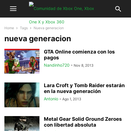
Home
Tags
Nueva generacion
nueva generacion
GTA Online comienza con los
pagos
Nandinho720
-
Nov 8, 2013
Lara Croft y Tomb Raider estarán
en la nueva generación
Antonio
-
Ago 1, 2013
Metal Gear Solid Ground Zeroes
con libertad absoluta