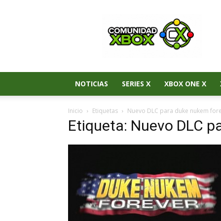
Noticias
de
Xbox
Series
X|S,
Xbox
One
NOTICIAS
SERIES X
XBOX ONE X
y
Xbox
Inicio
Etiquetas
Nuevo DLC para duke nukem for
360
Etiqueta: Nuevo DLC p
–
Comunidad
Xbox