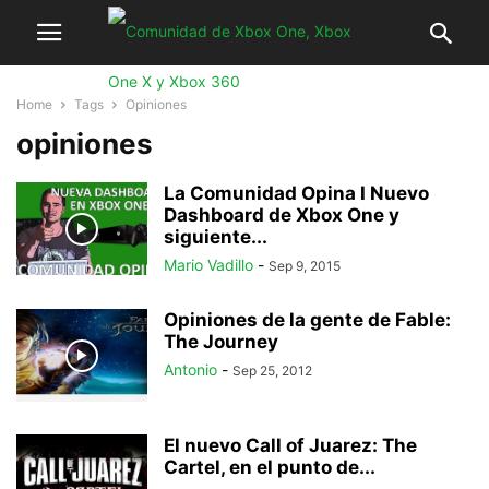
Home
Tags
Opiniones
opiniones
La Comunidad Opina I Nuevo
Dashboard de Xbox One y
siguiente...
Mario Vadillo
-
Sep 9, 2015
Opiniones de la gente de Fable:
The Journey
Antonio
-
Sep 25, 2012
El nuevo Call of Juarez: The
Cartel, en el punto de...