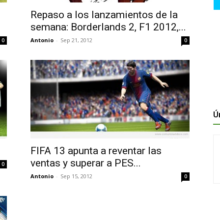
Repaso a los lanzamientos de la
semana: Borderlands 2, F1 2012,...
Antonio
-
Sep 21, 2012
0
0
Ú
FIFA 13 apunta a reventar las
ventas y superar a PES...
0
Antonio
-
Sep 15, 2012
0