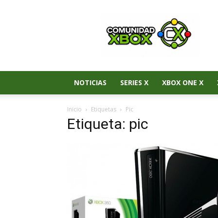
Noticias
de
Xbox
Series
X|S,
Xbox
One
NOTICIAS
SERIES X
XBOX ONE X
y
Xbox
Inicio
Etiquetas
Pic
360
Etiqueta: pic
–
Comunidad
Xbox