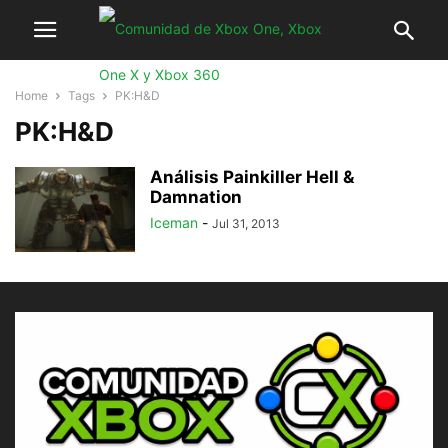
Home
Tags
PK:H&D
PK:H&D
Análisis Painkiller Hell &
Damnation
Iceman
-
Jul 31, 2013