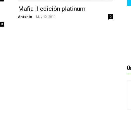
Mafia II edición platinum
Antonio
-
May 10, 2011
0
0
Ú