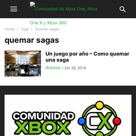
Home
Tags
Quemar sagas
quemar sagas
Un juego por año – Como quemar
una saga
Antonio
-
Dic 26, 2014