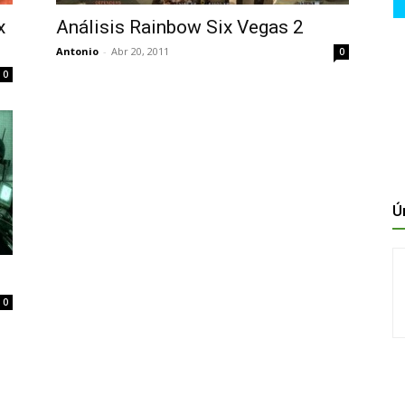
x
Análisis Rainbow Six Vegas 2
Antonio
-
Abr 20, 2011
0
0
Ú
0