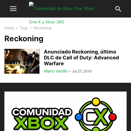
Home
Tags
Reckoning
Reckoning
Anunciado Reckoning, último
DLC de Call of Duty: Advanced
Warfare
Mario Vadillo
-
Jul 27, 2015