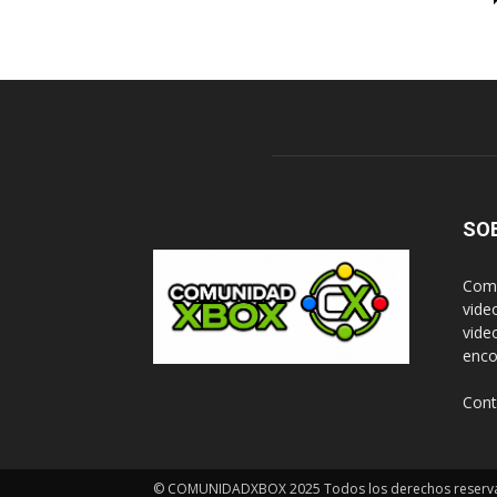
SO
Comu
vide
vide
enco
Cont
© COMUNIDADXBOX 2025 Todos los derechos reserv