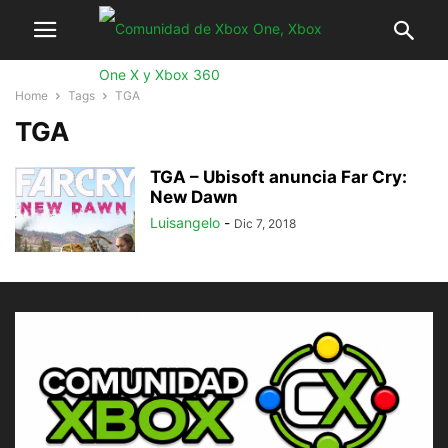
Home
Tags
TGA
TGA
TGA – Ubisoft anuncia Far Cry:
New Dawn
Luisangelo
-
Dic 7, 2018