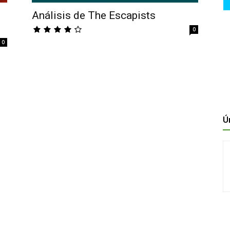
Análisis de The Escapists
0
0
Ú