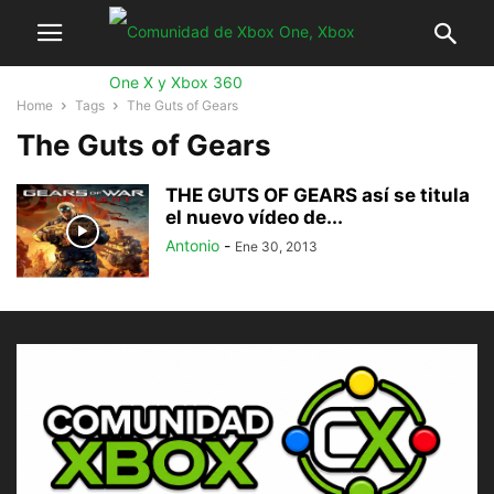
Home
Tags
The Guts of Gears
The Guts of Gears
THE GUTS OF GEARS así se titula
el nuevo vídeo de...
Antonio
-
Ene 30, 2013