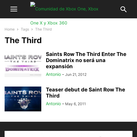
Home
Tags
The Third
The Third
Saints Row The Third Enter The
Dominatrix no será una
expansión
Antonio
-
Jun 21, 2012
Teaser debut de Saint Row The
Third
Antonio
-
May 6, 2011