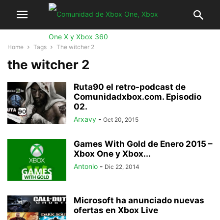
Home
Tags
The witcher 2
the witcher 2
Ruta90 el retro-podcast de
Comunidadxbox.com. Episodio
02.
Arxavy
-
Oct 20, 2015
Games With Gold de Enero 2015 –
Xbox One y Xbox...
Antonio
-
Dic 22, 2014
Microsoft ha anunciado nuevas
ofertas en Xbox Live