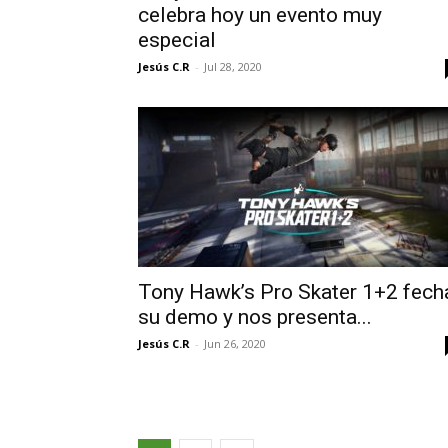
celebra hoy un evento muy
especial
Jesús C.R
-
Jul 28, 2020
Tony Hawk’s Pro Skater 1+2 fech
su demo y nos presenta...
Jesús C.R
-
Jun 26, 2020