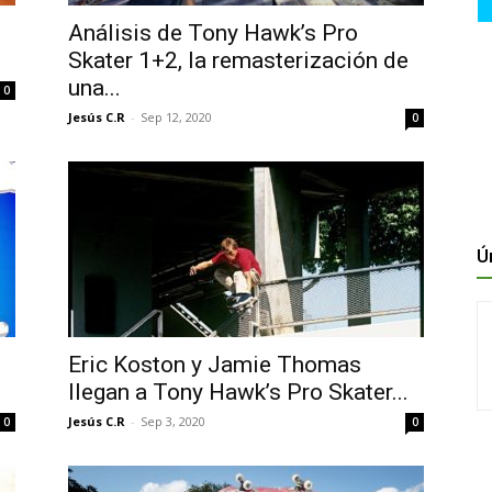
Análisis de Tony Hawk’s Pro
Skater 1+2, la remasterización de
una...
0
Jesús C.R
-
Sep 12, 2020
0
Ú
Eric Koston y Jamie Thomas
llegan a Tony Hawk’s Pro Skater...
Jesús C.R
-
Sep 3, 2020
0
0