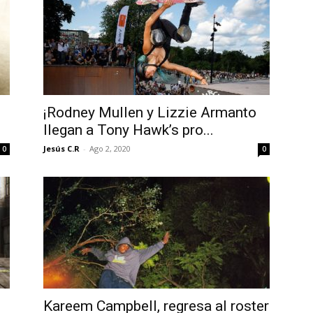
¡Rodney Mullen y Lizzie Armanto
llegan a Tony Hawk’s pro...
Jesús C.R
-
Ago 2, 2020
0
0
Kareem Campbell, regresa al roster