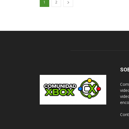
1
2
SO
Comu
vide
vide
enco
Cont