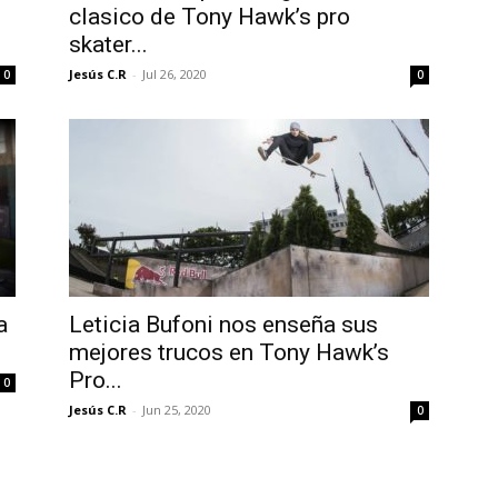
clasico de Tony Hawk’s pro
skater...
Jesús C.R
-
Jul 26, 2020
0
0
a
Leticia Bufoni nos enseña sus
mejores trucos en Tony Hawk’s
Pro...
0
Jesús C.R
-
Jun 25, 2020
0