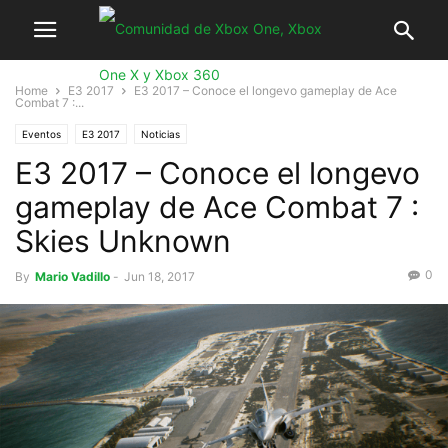
Home
E3 2017
E3 2017 – Conoce el longevo gameplay de Ace
Combat 7 :...
Eventos
E3 2017
Noticias
E3 2017 – Conoce el longevo
gameplay de Ace Combat 7 :
Skies Unknown
0
By
Mario Vadillo
-
Jun 18, 2017