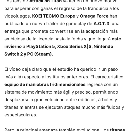
Los fans de
Attack on Titan
ya tienen un nuevo motivo
para esperar con ganas el regreso de la franquicia a los
videojuegos.
KOEI TECMO Europe
y
Omega Force
han
publicado un nuevo tráiler de gameplay de
A.O.T. 3
, una
entrega que promete convertirse en la adaptación más
ambiciosa de la licencia hasta la fecha y que llegará
este
invierno
a
PlayStation 5, Xbox Series X|S, Nintendo
Switch 2 y PC (Steam)
.
El vídeo deja claro que el estudio ha querido ir un paso
más allá respecto a los títulos anteriores. El característico
equipo de maniobras tridimensionales
regresa con un
sistema de movimiento más ágil y preciso, permitiendo
desplazarse a gran velocidad entre edificios, árboles y
titanes mientras se ejecutan ataques mucho más fluidos y
espectaculares.
Pero la principal amenaza también evoluciona. Los
titanes