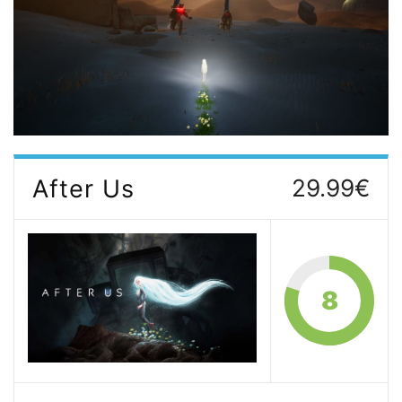
After Us
29.99€
8