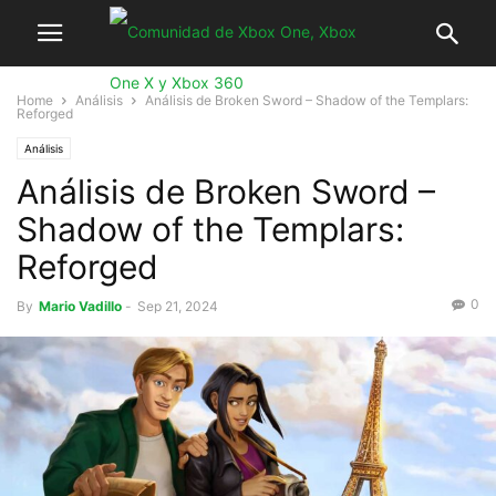
Home
Análisis
Análisis de Broken Sword – Shadow of the Templars:
Reforged
Análisis
Análisis de Broken Sword –
Shadow of the Templars:
Reforged
0
By
Mario Vadillo
-
Sep 21, 2024