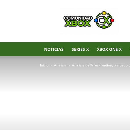
Noticias
de
Xbox
Series
X|S,
Xbox
One
NOTICIAS
SERIES X
XBOX ONE X
y
Xbox
Inicio
Análisis
Análisis de Wreckreation, un juego 
360
–
Comunidad
Xbox