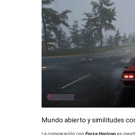
Mundo abierto y similitudes co
La comparación con
Forza Horizon
es inevit