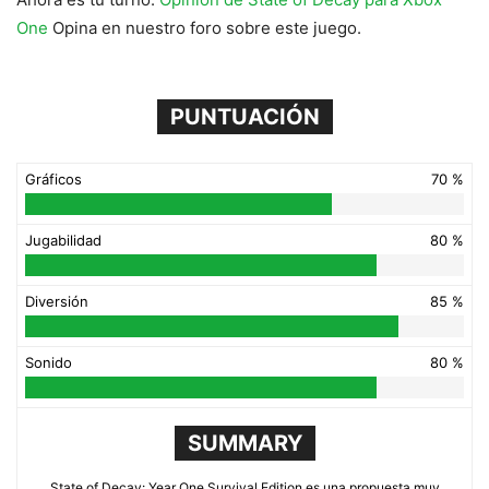
One
Opina en nuestro foro sobre este juego.
PUNTUACIÓN
Gráficos
70 %
Jugabilidad
80 %
Diversión
85 %
Sonido
80 %
SUMMARY
State of Decay: Year One Survival Edition es una propuesta muy