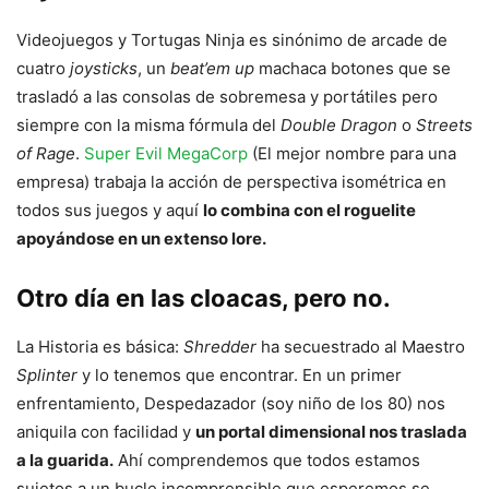
Videojuegos y Tortugas Ninja es sinónimo de arcade de
cuatro
joysticks
, un
beat’em up
machaca botones que se
trasladó a las consolas de sobremesa y portátiles pero
siempre con la misma fórmula del
Double Dragon
o
Streets
of Rage
.
Super Evil MegaCorp
(El mejor nombre para una
empresa) trabaja la acción de perspectiva isométrica en
todos sus juegos y aquí
lo combina con el roguelite
apoyándose en un extenso lore.
Otro día en las cloacas, pero no.
La Historia es básica:
Shredder
ha secuestrado al Maestro
Splinter
y lo tenemos que encontrar. En un primer
enfrentamiento, Despedazador (soy niño de los 80) nos
aniquila con facilidad y
un portal dimensional nos traslada
a la guarida.
Ahí comprendemos que todos estamos
sujetos a un bucle incomprensible que esperemos se