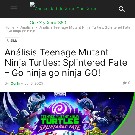
Home
Análisis
Análisis Teenage Mutant Ninja Turtles: Splintered Fate
– Go ninja go ninja...
Análisis
Análisis Teenage Mutant
Ninja Turtles: Splintered Fate
– Go ninja go ninja GO!
0
By
Oortii
-
Jul 8, 2025