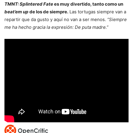
TMNT: Splintered Fate
es muy divertido, tanto como un
beat’em up
de los de siempre.
Las tortugas siempre van a
repartir que da gusto y aquí no van a ser menos.
“Siempre
me ha hecho gracia la expresión: De puta madre.”