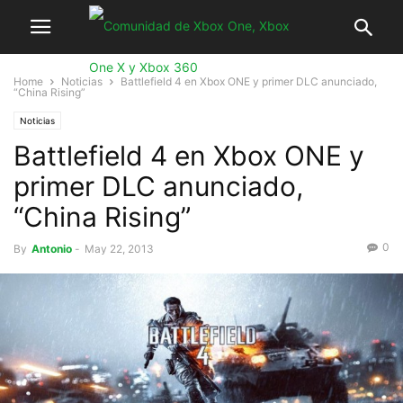
Home
Noticias
Battlefield 4 en Xbox ONE y primer DLC anunciado,
“China Rising”
Noticias
Battlefield 4 en Xbox ONE y
primer DLC anunciado,
“China Rising”
0
By
Antonio
-
May 22, 2013