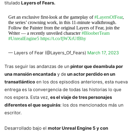
titulado
Layers of Fears.
Get an exclusive first-look at the gameplay of
#LayersOfFear
,
the series’ crowning work, in this 11-minute walkthrough.
Follow the Painter from the original Layers of Fear, join the
Writer — a recently unveiled character
#BlooberTeam
#UnrealEngine5
https://t.co/fjWXrUfBhy
— Layers of Fear (@Layers_Of_Fears)
March 17, 2023
Tras seguir las andanzas de un
pintor que deambula por
una mansión encantada
y de
un actor perdido en un
transatlántico
en los dos episodios anteriores, esta nueva
entrega es la convergencia de todas las historias lo que
nos espera. Esta vez,
es el viaje de tres personajes
diferentes el que seguirás
: los dos mencionados más un
escritor.
Desarrollado bajo el
motor Unreal Engine 5 y con