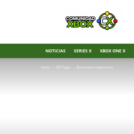
Noticias
de
Xbox
Series
X|S,
Xbox
One
NOTICIAS
SERIES X
XBOX ONE X
y
Xbox
Inicio
Off-Topic
Buscamos redactores
360
–
Comunidad
Xbox