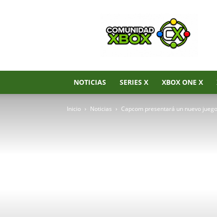
Noticias
de
Xbox
Series
X|S,
Xbox
One
NOTICIAS
SERIES X
XBOX ONE X
y
Xbox
Inicio
Noticias
Capcom presentará un nuevo juego
360
–
Comunidad
Xbox