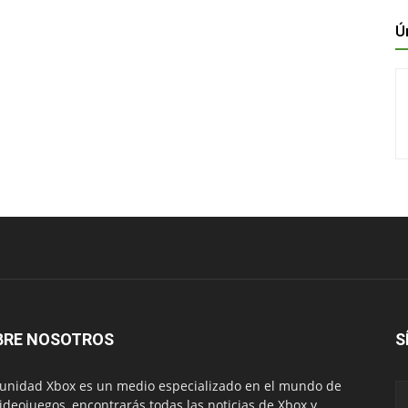
Ú
BRE NOSOTROS
S
nidad Xbox es un medio especializado en el mundo de
videojuegos, encontrarás todas las noticias de Xbox y