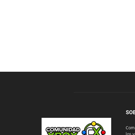
SO
Comu
los 